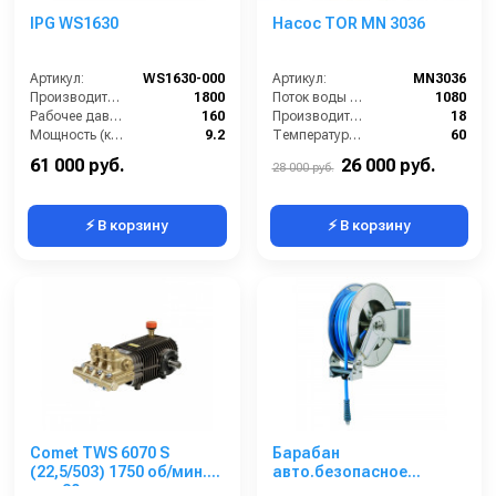
IPG WS1630
Насос TOR MN 3036
Артикул:
WS1630-000
Артикул:
MN3036
Производительность (л/ч):
1800
Поток воды (л/час):
1080
Рабочее давление (бар):
160
Производительность (л/мин):
18
Мощность (кВт):
9.2
Температура (°C):
60
Обороты двигателя (об/мин):
1450
Давление (бар):
200
61 000 руб.
26 000 руб.
28 000 руб.
⚡ В корзину
⚡ В корзину
Comet TWS 6070 S
Барабан
(22,5/503) 1750 об/мин.
авто.безопасное
вал 30мм
сматывание для рук. дл.