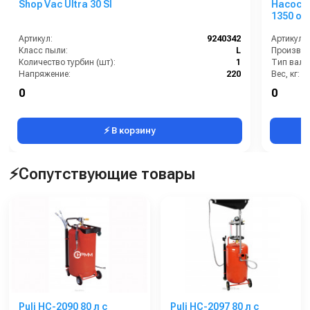
Shop Vac Ultra 30 SI
Насос в
1350 об
клапан
Артикул:
9240342
Артикул:
Класс пыли:
L
Количество турбин (шт):
1
Тип вала
Напряжение:
220
Вес, кг:
HEPA фильтр в комплекте:
Нет
Габаритн
0
0
Возможность подключения электрощетки:
Нет
Расход во
⚡ В корзину
⚡Сопутствующие товары
Puli HC-2090 80 л с
Puli HC-2097 80 л с