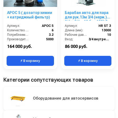
АРОС 5 ( дозатор химии
Барабан авто.для пара
+ катриджный фильтр)
для рук.13м 3/4 (нерж.)
3/4 г. 3/4 г. 10 бар 185° С
Артикул:
АРОС 5
Артикул:
HR ST 3
Количество моечных постов (шт):
6
Длина (мм):
13000
Потребляемая мощность (кВт):
3.2
Рабочее давление (бар):
10
Производительность (л/ч):
5000
Вход:
3/4 внутренняя резьба
Объём буферной ёмкости (л):
500
Материал:
Нержавейка AISI 304
164 000 руб.
86 000 руб.
⚡ В корзину
⚡ В корзину
Категории сопутствующих товаров
Оборудование для автосервисов