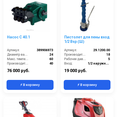
Насос C 40.1
Пистолет для пены вход
1/2 Bsp (Ш)
Артикул:
389906973
Артикул:
29.1200.00
Диаметр вала (мм):
24
Производительность (л/мин):
18
Макс. температура воды (°C):
60
Рабочее давление (бар):
5
Производительность (л/мин):
40
Вход:
1/2 наружняя резьба
Давление (бар):
50
Материал:
Латунь
76 000 руб.
19 000 руб.
⚡ В корзину
⚡ В корзину