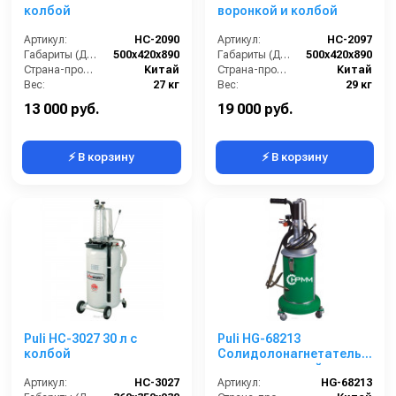
колбой
воронкой и колбой
Артикул:
HC-2090
Артикул:
HC-2097
Габариты (ДхШхВ):
500х420х890
Габариты (ДхШхВ):
500х420х890
Страна-производитель:
Китай
Страна-производитель:
Китай
Вес:
27 кг
Вес:
29 кг
Гарантия:
12 месяцев
Гарантия:
12 месяцев
13 000 руб.
19 000 руб.
⚡ В корзину
⚡ В корзину
Puli HC-3027 30 л с
Puli HG-68213
колбой
Солидолонагнетатель
пневматический на
Артикул:
НС-3027
колёсах (13 кг)
Артикул:
HG-68213