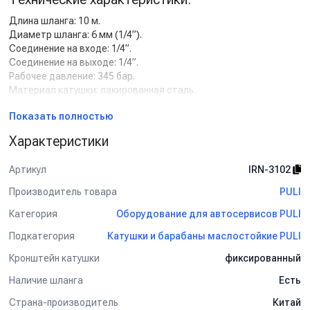
Длина шланга: 10 м.
Диаметр шланга: 6 мм (1/4”).
Соединение на входе: 1/4”.
Соединение на выходе: 1/4”.
Рабочее давление: 345 бар.
Материал катушки: лакированная сталь.
Материал рамы: лакированная сталь.
Показать полностью
Применение:
Характеристики
Ремонтные мастерские, автосервисы и автомойки, гаражи и
станции техобслуживания.
Артикул
IRN-3102
Производитель товара
PULI
Категория
Оборудование для автосервисов PULI
Подкатегория
Катушки и барабаны маслостойкие PULI
Кронштейн катушки
фиксированный
Наличие шланга
Есть
Страна-производитель
Китай