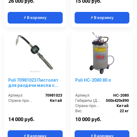
26 000 руб.
15 000 руб.
⚡ В корзину
⚡ В корзину
Puli 70981023 Пистолет
Puli HC-2080 80 л
для раздачи масла с
электронным
счетчиком
Артикул:
70981023
Артикул:
НС-2080
Страна-производитель:
Китай
Габариты (ДхШхВ):
500х420х890
Страна-производитель:
Китай
Вес:
22 кг
Гарантия:
12 месяцев
14 000 руб.
10 000 руб.
⚡ В корзину
⚡ В корзину