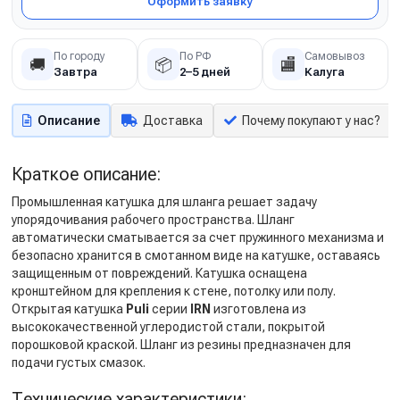
Оформить заявку
По городу
По РФ
Самовывоз
🚚
📦
🏬
Завтра
2–5 дней
Калуга
Описание
Доставка
Почему покупают у нас?
Краткое описание:
Промышленная катушка для шланга решает задачу
упорядочивания рабочего пространства. Шланг
автоматически сматывается за счет пружинного механизма и
безопасно хранится в смотанном виде на катушке, оставаясь
защищенным от повреждений. Катушка оснащена
кронштейном для крепления к стене, потолку или полу.
Открытая катушка
Puli
серии
IRN
изготовлена из
высококачественной углеродистой стали, покрытой
порошковой краской. Шланг из резины предназначен для
подачи густых смазок.
Технические характеристики: