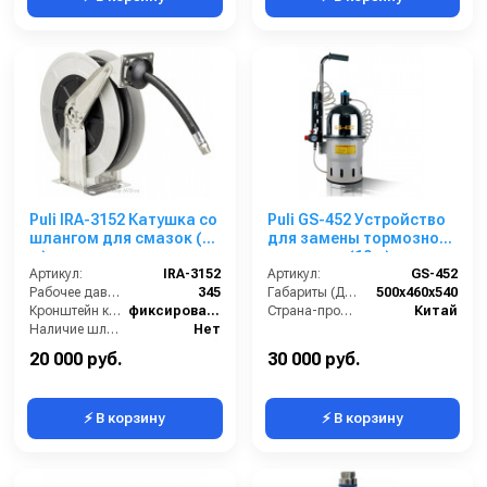
Puli IRA-3152 Катушка со
Puli GS-452 Устройство
шлангом для смазок (15
для замены тормозной
м)
жидкости (10 л)
Артикул:
IRA-3152
Артикул:
GS-452
Рабочее давление (бар):
345
Габариты (ДхШхВ):
500х460х540
Кронштейн катушки:
фиксированный
Страна-производитель:
Китай
Наличие шланга:
Нет
Страна-производитель:
Китай
20 000 руб.
30 000 руб.
⚡ В корзину
⚡ В корзину