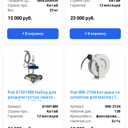
Габариты (ДхШхВ):
360х350х930
Страна-производитель:
Китай
Страна-производитель:
Китай
Гарантия:
12 месяцев
Вес:
23 кг
Гарантия:
12 месяцев
15 000 руб.
23 000 руб.
⚡ В корзину
⚡ В корзину
Puli 61501480 Набор для
Puli IRN-2104 Катушка со
раздачи густых смазок
шлангом для масла (10
(для бочек 50-60 кг)
м)
Артикул:
61501480
Артикул:
IRN-2104
Страна-производитель:
Китай
Рабочее давление (бар):
138
Гарантия:
12 месяцев
Кронштейн катушки:
фиксированный
Наличие шланга:
Есть
Страна-производитель:
Китай