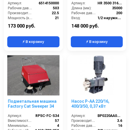
Артикул:
6514150000
35м 1/2 (нерж AISI 316.)
Артикул:
HR 3500 316 BK
Рабочее давление (бар):
503
1/2ш.1/2ш. 200 бар
Длина (мм):
35000
Производительность (л/мин):
22.5
Рабочее давление (бар):
200
Мощность (кВт):
21
Вход:
1/2 наружняя резьба
Обороты двигателя (об/мин):
1750
Материал:
Нержавейка AISI 316
173 000 руб.
148 000 руб.
⚡ В корзину
⚡ В корзину
Подметальная машина
Насос P-AA 220/16,
Factory Cat Sweeper 34
400/3/50, 0,37 кВт
Артикул:
RPSC-FC-S34
Артикул:
BP0220AA00600
Вместимость бункера (л):
57
Производительность (л/мин):
3.6
Минимальное время работы (ч):
4
Рабочее давление (бар):
16