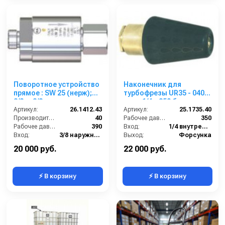
Поворотное устройство
Наконечник для
прямое : SW 25 (нерж);
турбофрезы UR35 - 040;
3/8ш-3/8г.
вход 1/4г; 350 бар.
Артикул:
26.1412.43
Артикул:
25.1735.40
Производительность (л/мин):
40
Рабочее давление (бар):
350
Рабочее давление (бар):
390
Вход:
1/4 внутренняя резьба
Вход:
3/8 наружняя резьба
Выход:
Форсунка
Выход:
3/8 наружняя резьба
Материал:
Латунь
20 000 руб.
22 000 руб.
⚡ В корзину
⚡ В корзину