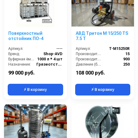
Поверхностный
АВД Тритон M 15/250 TS
отстойник ПО-4
7.5 T
Артикул:
----
Артикул:
T-M15250R
Бренд:
Shop-AVD
Производительность (л/мин):
15
Буферная ёмкость:
1000 л * 4 шт
Производительность (л/ч):
900
Назначение:
Грязеотстойник отстойник для автомойки
Давление (бар):
250
Тип:
Поверхностный грязеотстойник отстойник
Мощность (л.с.):
9.74
99 000 руб.
108 000 руб.
⚡ В корзину
⚡ В корзину