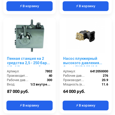
⚡ В корзину
⚡ В корзину
Пенная станция на 2
Насос плунжерный
средства 2,5 - 250 бар
высокого давления
1/2г.1/2г.с подачей
Comet FWD2 5540 G
воздуха
Артикул:
7802
(20,9/276) 3400 об/мин.Ø
Артикул:
6412050000
Производительность (л/мин):
40
1”п.в.
Рабочее давление (бар):
276
Рабочее давление (бар):
300
Производительность (л/мин):
20.9
Вход:
1/2 внутренняя резьба
Мощность (кВт):
11.6
Выход:
1/2 внутренняя резьба
Обороты двигателя (об/мин):
3400
87 000 руб.
64 000 руб.
⚡ В корзину
⚡ В корзину