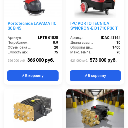
Portotecnica LAVAMATIC
IPC PORTOTECNICA
30 B 45
SYNCRON-E D1710 P36 T
Артикул:
LPTB 01525
Артикул:
IDAC 41164
Потребляемая мощность (кВт):
0.9
Длина всасывающего шланга (м):
10
Объём бака для чистой воды (л):
28
Обороты двигателя (об/мин):
1400
Ёмкость аккумуляторов (Ач):
75
Макс. температура воды на выходе (°C):
70
Давление прижима щетки (г/см2):
15
Потребляемая мощность (кВт):
40.4
366 000 руб.
573 000 руб.
396 000 руб.
621 000 руб.
⚡ В корзину
⚡ В корзину