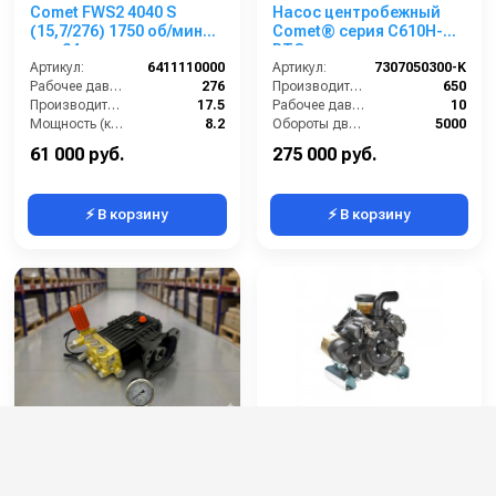
Comet FWS2 4040 S
Насос центробежный
(15,7/276) 1750 об/мин
Comet® серия C610H-
вал 24мм
PTO с
Артикул:
6411110000
мультиплекатором (655
Артикул:
7307050300-K
Рабочее давление (бар):
276
л/мин; 11,8 бар) +
Производительность (л/мин):
650
Производительность (л/мин):
17.5
патрубки
Рабочее давление (бар):
10
Мощность (кВт):
8.2
Обороты двигателя (об/мин):
5000
Обороты двигателя (об/мин):
1750
В коробке:
1
61 000 руб.
275 000 руб.
⚡ В корзину
⚡ В корзину
Насос высокого
Comet APS 96
давления TOR
SJM1812C (с