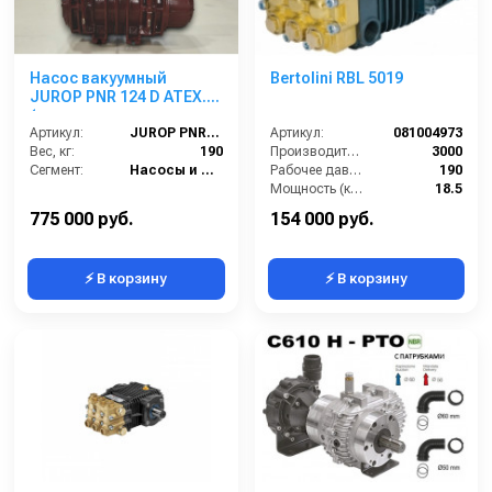
Насос вакуумный
Bertolini RBL 5019
JUROP PNR 124 D ATEX.
(левое вращение,
ручной клапан)
Артикул:
JUROP PNR 124 D ATEX. (левое вращение, ручной клапан)
Артикул:
081004973
Вес, кг:
190
Производительность (л/ч):
3000
Сегмент:
Насосы и насосные станции
Рабочее давление (бар):
190
Мощность (кВт):
18.5
Масса (кг):
19
775 000 руб.
154 000 руб.
⚡ В корзину
⚡ В корзину