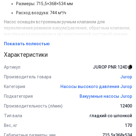
Размеры: 715,5×368×534 мм
Расход воздуха: 744 м³/ч
Насос оснащён встроенным ручным клапаном для
переключения режимов вакуум/давление, обратным клапаном,
масляным резервуаром и автоматической системой смазки.
Возможны различные варианты привода: прямой гладкий вал,
Показать полностью
шлицевой вал, понижающий редуктор и гидропривод.
Характеристики
Применяется в вакуумных магистралях, ирригационных
системах, коммунальной технике, для транспортировки и
Артикул
JUROP PNR 124D
разгрузки сыпучих материалов, а также в стационарных
вакуумных установках.
Производитель товара
Jurop
Категория
Насосы высокого давления Jurop
Подкатегория
Вакуумные насосы Jurop
Производительность (л/мин)
12400
Тип вала
гладкий со шпонкой
Вес, кг
170
Габаритные размеры, мм
715,5х368х534