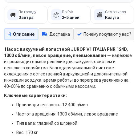
По городу
По РФ
Самовывоз
🚚
📦
🏬
Завтра
2–5 дней
Калуга
Описание
Доставка
Почему покупают у нас?
Насос вакуумный лопастной JUROP V1 ITALIA PNR 124D,
1300 об/мин, левое вращение, пневмоклапан
— надёжное
и производительное решение для вакуумных систем и
сельского хозяйства. Благодаря уникальной системе
охлаждения с естественной циркуляцией и дополнительной
инжекции воздуха, время работы до перегрева увеличено на
40-60% по сравнению с обычными насосами.
Ключевые характеристики:
Производительность: 12 400 л/мин
Частота вращения: 1300 об/мин, левое вращение
Тип вала: гладкий со шпонкой
Вес: 170 кг