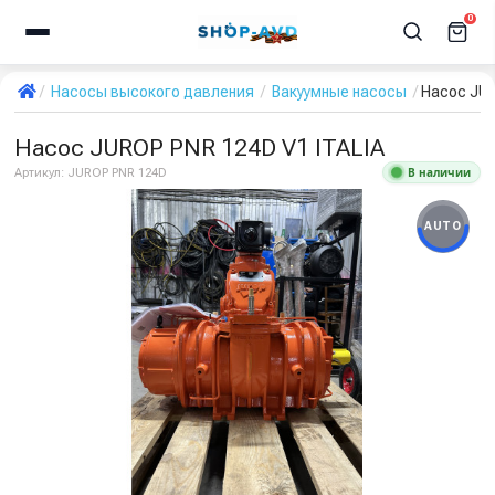
0
Насосы высокого давления
Вакуумные насосы
Насос JUR
Насос JUROP PNR 124D V1 ITALIA
В наличии
Артикул:
JUROP PNR 124D
AUTO