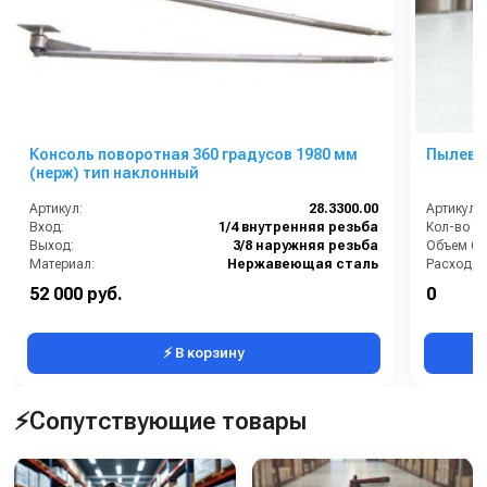
Консоль поворотная 360 градусов 1980 мм
Пылевод
(нерж) тип наклонный
Артикул:
28.3300.00
Артикул:
Вход:
1/4 внутренняя резьба
Кол-во ту
Выход:
3/8 наружняя резьба
Объем бак
Материал:
Нержавеющая сталь
Расход во
Производительность (л/мин):
40
Материал
52 000 руб.
0
В коробке:
2
Мощность
⚡ В корзину
⚡Сопутствующие товары