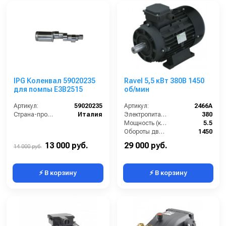
IPG Коленвал 59020235
Ravel 5,5 кВт 380B 1450
для помпы Е3В2515
об/мин
Артикул:
59020235
Артикул:
2466A
Страна-производитель:
Италия
Электропитание (В):
380
Мощность (кВт):
5.5
Обороты двигателя (об/мин):
1450
Тип вала:
сплошной
13 000 руб.
29 000 руб.
14 000 руб.
⚡ В корзину
⚡ В корзину