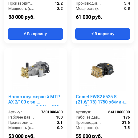
Производительность (л/мин):
12.2
Производительность (л/мин):
5.4
Мощность (кВт):
2.2
Мощность (кВт):
0.8
Обороты двигателя (об/мин):
1750
Обороты двигателя (об/мин):
1450
38 000 руб.
61 000 руб.
⚡ В корзину
⚡ В корзину
Насос плунжерный MTP
Comet FWS2 5525 S
AX 2/100 с эл.
(21,6/176) 1750 об/мин
двигателем 0,9 Квт 220
вал 24мм
В
Артикул:
7301086400
Артикул:
6411060000
Рабочее давление (бар):
100
Рабочее давление (бар):
176
Производительность (л/мин):
2.1
Производительность (л/мин):
21.6
Мощность (кВт):
0.9
Мощность (кВт):
7.5
Обороты двигателя (об/мин):
1450
Обороты двигателя (об/мин):
1750
53 000 руб.
55 000 руб.