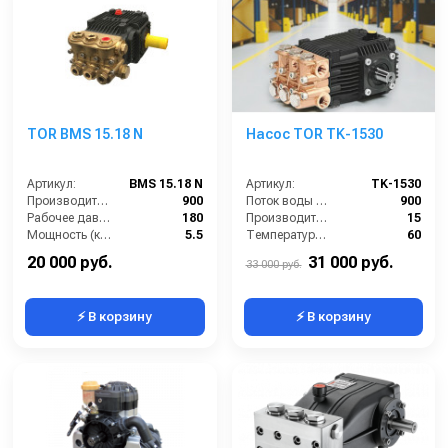
TOR BMS 15.18 N
Насос TOR TK-1530
Артикул:
BMS 15.18 N
Артикул:
TK-1530
Производительность (л/ч):
900
Поток воды (л/час):
900
Рабочее давление (бар):
180
Производительность (л/мин):
15
Мощность (кВт):
5.5
Температура (°C):
60
Масса (кг):
7.5
Давление (бар):
300
20 000 руб.
31 000 руб.
33 000 руб.
⚡ В корзину
⚡ В корзину