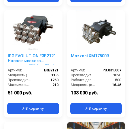
IPG EVOLUTION E3B2121
Mazzoni XM17500R
Насос высокого
давления 210 бар 21 л/
мин
Артикул:
E3B2121
Артикул:
P3.031.007
Мощность (л/с):
11.5
Производительность (л/ч):
1020
Производительность (л/ч):
1260
Рабочее давление (бар):
500
Максимальное давление воды (бар):
210
Мощность (кВт):
16.46
Объём заливаемого масла (л):
0.65
Масса (кг):
12.4
51 000 руб.
103 000 руб.
⚡ В корзину
⚡ В корзину