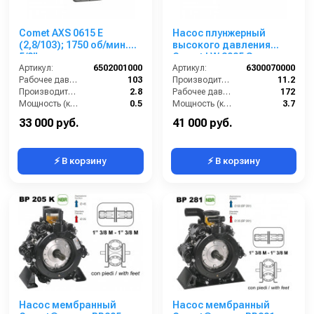
Comet AXS 0615 E
Насос плунжерный
(2,8/103); 1750 об/мин.
высокого давления
5/8” п.в.
Comet LW 3025 S
Артикул:
6502001000
(11,2/172); 1450 об/мин.
Артикул:
6300070000
Рабочее давление (бар):
103
вал ø 24 мм
Производительность (л/мин):
11.2
Производительность (л/мин):
2.8
Рабочее давление (бар):
172
Мощность (кВт):
0.5
Мощность (кВт):
3.7
Обороты двигателя (об/мин):
1750
Обороты двигателя (об/мин):
1450
33 000 руб.
41 000 руб.
⚡ В корзину
⚡ В корзину
Насос мембранный
Насос мембранный