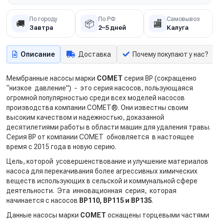
По городу
По РФ
Самовывоз
🚚
📦
🏬
Завтра
2–5 дней
Калуга
Описание
Доставка
Почему покупают у нас?
Мембранные насосы марки
COMET
серия BP (сокращенно
“низкое давление") - это серия насосов, пользующаяся
огромной популярностью среди всех моделей насосов
производства компании COMET®. Они известны своим
высоким качеством и надежностью, доказанной
десятилетиями работы в области машин для удаления травы.
Серия ВР от компании COMET обновляется в настоящее
время с 2015 года в новую серию.
Цель, которой усовершенствование и улучшение материалов
насоса для перекачивания более агрессивных химических
веществ использующих в сельской и коммунальной сфере
деятельности. Эта инновационная серия, которая
начинается с насосов
BP110, BP115 и BP135
.
Данные насосы марки
COMET
оснащены торцевыми частями