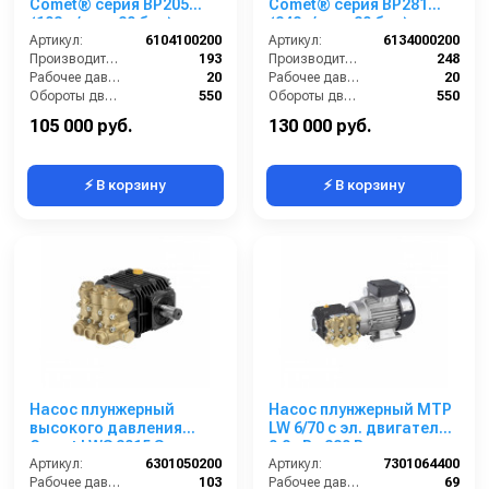
Comet® серия ВP205
Comet® серия ВP281
(193 л/мин; 20 бар); вал
(248л/мин; 20 бар); вал
ВОМ 13/8
Артикул:
6104100200
ВОМ 13/8
Артикул:
6134000200
Производительность (л/мин):
193
Производительность (л/мин):
248
Рабочее давление (бар):
20
Рабочее давление (бар):
20
Обороты двигателя (об/мин):
550
Обороты двигателя (об/мин):
550
By-pass:
Есть
By-pass:
Есть
105 000 руб.
130 000 руб.
⚡ В корзину
⚡ В корзину
Насос плунжерный
Насос плунжерный MTP
высокого давления
LW 6/70 с эл. двигателем
Comet LWS 3015 S
0,8 кВт 220 В
(12,2/103) 1750 об/мин
Артикул:
6301050200
Артикул:
7301064400
вал ø 24 мм
Рабочее давление (бар):
103
Рабочее давление (бар):
69