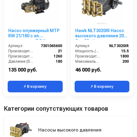
Насос плунжерный MTP
Hawk NLT3020IR Насос
RW 21/180 с эл.
высокого давления 200
двигателем 7,5 Квт
бар 30 л/мин
220/380 В
Артикул:
7301065600
Артикул:
NLT3020IR
Производительность (л/мин):
21
Мощность (л/с):
15.5
Производительность (л/ч):
1260
Производительность (л/ч):
1800
Давление (бар):
180
Максимальное давление воды (бар):
200
Рабочее давление (бар):
180
Объём заливаемого масла (л):
1.2
135 000 руб.
46 000 руб.
⚡ В корзину
⚡ В корзину
Категории сопутствующих товаров
Насосы высокого давления