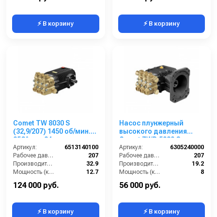
⚡ В корзину
⚡ В корзину
Comet TW 8030 S
Насос плунжерный
(32,9/207) 1450 об/мин.
высокого давления
85C° вал 24 мм
Comet ZWD 5030 G
Артикул:
6513140100
(19,2/207) 3400 об/мин.Ø
Артикул:
6305240000
Рабочее давление (бар):
207
1”п.в.
Рабочее давление (бар):
207
Производительность (л/мин):
32.9
Производительность (л/мин):
19.2
Мощность (кВт):
12.7
Мощность (кВт):
8
Обороты двигателя (об/мин):
1450
Обороты двигателя (об/мин):
3400
124 000 руб.
56 000 руб.
⚡ В корзину
⚡ В корзину