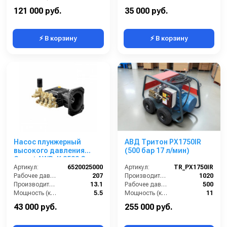
Обороты двигателя (об/мин):
1750
Мощность (кВт):
2.2
121 000 руб.
35 000 руб.
⚡ В корзину
⚡ В корзину
Насос плунжерный
АВД Тритон PX1750IR
высокого давления
(500 бар 17 л/мин)
Comet AWD-K 3530 G
(13,1/207) 3400 об/мин.Ø
Артикул:
6520025000
Артикул:
TR_PX1750IR
1”п.в.
Рабочее давление (бар):
207
Производительность (л/ч):
1020
Производительность (л/мин):
13.1
Рабочее давление (бар):
500
Мощность (кВт):
5.5
Мощность (кВт):
11
By-pass:
Есть
Электропитание (В):
380
43 000 руб.
255 000 руб.