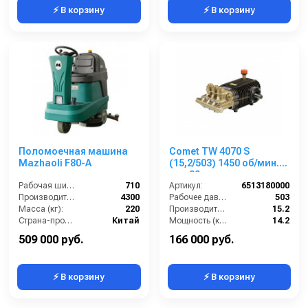
⚡ В корзину
⚡ В корзину
Поломоечная машина
Comet TW 4070 S
Mazhaoli F80-A
(15,2/503) 1450 об/мин.
вал 30мм
Рабочая ширина (мм):
710
Артикул:
6513180000
Производительность по площади (м2/ч):
4300
Рабочее давление (бар):
503
Масса (кг):
220
Производительность (л/мин):
15.2
Страна-производитель:
Китай
Мощность (кВт):
14.2
Обороты двигателя (об/мин):
1450
509 000 руб.
166 000 руб.
⚡ В корзину
⚡ В корзину