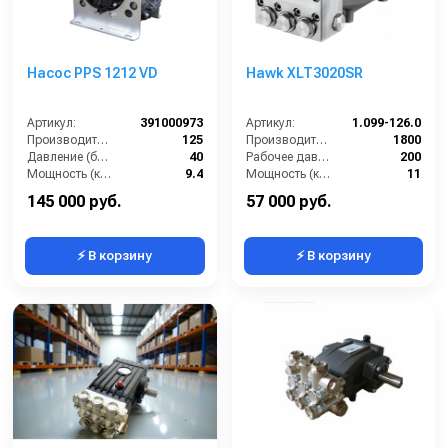
Насос PPS 1212 VD
Hawk XLT3020SR
Артикул:
391000973
Артикул:
1.099-126.0
Производительность (л/мин):
125
Производительность (л/ч):
1800
Давление (бар):
40
Рабочее давление (бар):
200
Мощность (кВт):
9.4
Мощность (кВт):
11
Обороты двигателя (об/мин):
550
Масса (кг):
17
145 000 руб.
57 000 руб.
⚡ В корзину
⚡ В корзину