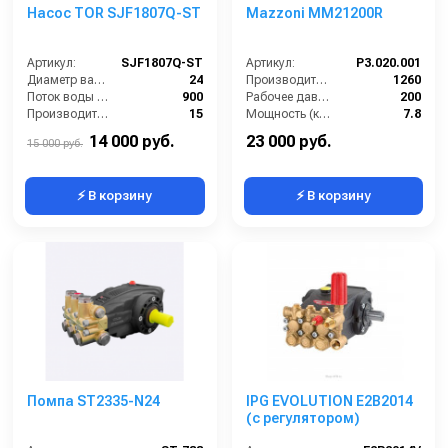
Насос TOR SJF1807Q-ST
Mazzoni MM21200R
Артикул:
SJF1807Q-ST
Артикул:
P3.020.001
Диаметр вала (мм):
24
Производительность (л/ч):
1260
Поток воды (л/час):
900
Рабочее давление (бар):
200
Производительность (л/мин):
15
Мощность (кВт):
7.8
Температура (°C):
60
Масса (кг):
8.2
14 000 руб.
23 000 руб.
15 000 руб.
⚡ В корзину
⚡ В корзину
Помпа ST2335-N24
IPG EVOLUTION E2B2014
(с регулятором)