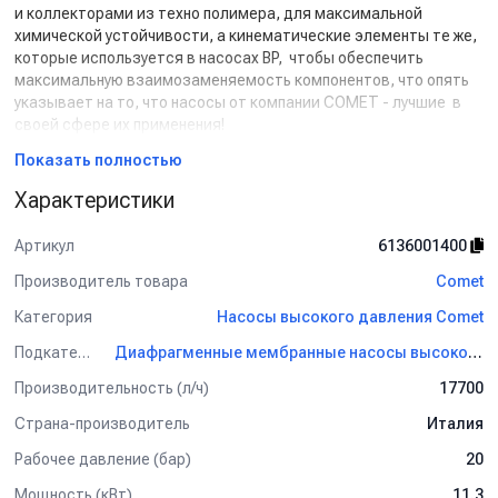
и коллекторами из техно полимера, для максимальной
химической устойчивости, а кинематические элементы те же,
которые используется в насосах BP, чтобы обеспечить
максимальную взаимозаменяемость компонентов, что опять
указывает на то, что насосы от компании COMET - лучшие в
своей сфере их применения!
Показать полностью
Характеристики
Артикул
6136001400
Производитель товара
Comet
Категория
Насосы высокого давления Comet
Подкатегория
Диафрагменные мембранные насосы высокого давления Comet
Производительность (л/ч)
17700
Страна-производитель
Италия
Рабочее давление (бар)
20
Мощность (кВт)
11.3