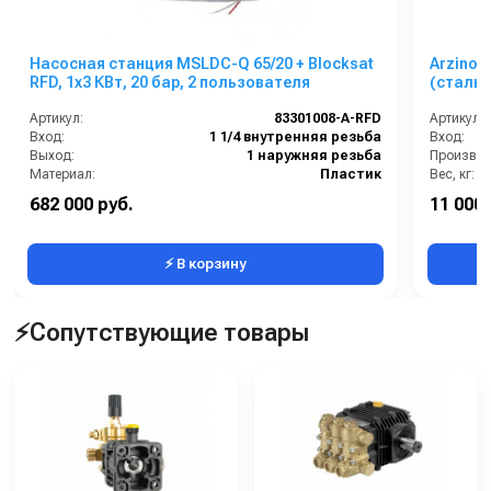
Насосная станция MSLDC-Q 65/20 + Blocksat
Arzino, 
RFD, 1x3 КВт, 20 бар, 2 пользователя
(стальн
Артикул:
83301008-A-RFD
Артикул:
Вход:
1 1/4 внутренняя резьба
Вход:
Выход:
1 наружняя резьба
Материал:
Пластик
Вес, кг:
Производительность (л/мин):
65
Габаритн
682 000 руб.
11 000 
Габаритные размеры, мм:
520x490x1000
Диаметр 
⚡ В корзину
⚡Сопутствующие товары