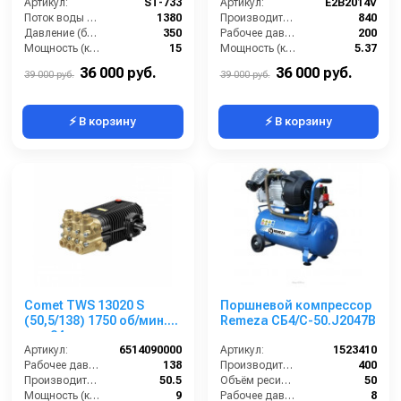
Артикул:
ST-733
Артикул:
E2B2014V
Поток воды (л/час):
1380
Производительность (л/ч):
840
Давление (бар):
350
Рабочее давление (бар):
200
Мощность (кВт):
15
Мощность (кВт):
5.37
Обороты двигателя (об/мин):
1450
Масса (кг):
7
36 000 руб.
36 000 руб.
39 000 руб.
39 000 руб.
⚡ В корзину
⚡ В корзину
Comet TWS 13020 S
Поршневой компрессор
(50,5/138) 1750 об/мин.
Remeza СБ4/С-50.J2047B
вал 24мм
Артикул:
6514090000
Артикул:
1523410
Рабочее давление (бар):
138
Производительность (л/мин):
400
Производительность (л/мин):
50.5
Объём ресивера (л):
50
Мощность (кВт):
9
Рабочее давление (бар):
8