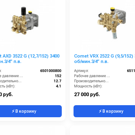
 AXD 3522 G (12,7/152) 3400
Comet VRX 2522 G (9,5/152) 
.3/4” п.в.
об/мин.3/4” п.в.
:
6501000800
Артикул:
651
Рабочее давление (бар):
152
Рабочее давление (бар):
Производительность (л/мин):
12.7
Производительность (л/мин):
ть (кВт):
4.1
Мощность (кВт):
Обороты двигателя (об/мин):
3400
Обороты двигателя (об/мин):
0 руб.
27 000 руб.
⚡ В корзину
⚡ В корзину