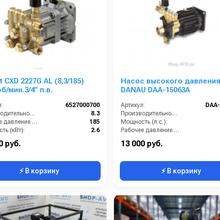
 CXD 2227G AL (8,3/185)
Насос высокого давлени
б/мин.3/4” п.в.
DANAU DAA-15063A
:
6527000700
Артикул:
DAA-
Производительность (л/мин):
8.3
Производительность (л/мин):
Рабочее давление (бар):
185
Мощность (л.с.):
ть (кВт):
2.6
Рабочее давление (бар):
Обороты двигателя (об/мин):
3400
Габариты (ДхШхВ):
220х210
0 руб.
13 000 руб.
⚡ В корзину
⚡ В корзину