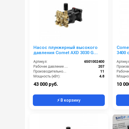
Насос плунжерный высокого
Comet
давления Comet AXD 3030 G
3400 о
(11/207) 3400 об/мин. Ø 1”п.в.
Артикул:
6501002400
Артикул
Рабочее давление (бар):
207
Производительность (л/мин):
11
Мощность (кВт):
4.8
Мощнос
Обороты двигателя (об/мин):
3400
43 000 руб.
10 00
⚡ В корзину