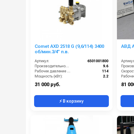
Comet AXD 2518 G (9,6/114) 3400
АВД A
об/мин.3/4” п.в.
Артикул:
6501001800
Артикул
Производительность (л/мин):
9.6
Рабочее давление (бар):
114
Мощность (кВт):
2.2
Обороты двигателя (об/мин):
3400
Мощнос
31 000 руб.
81 00
⚡ В корзину