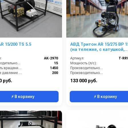
R 15/200 TS 5.5
АВД Тритон AR 15/275 ВР 1
(на тележке, с катушкой,
манометр)
:
AK-2970
Артикул:
T-RR
Производительность (л/мин):
15
Мощность (л/с):
Скорость вращения (об/мин):
1450
Производительность (л/мин):
Рабочее давление (бар):
200
Производительность (л/ч):
ть (кВт):
5.5
Напряжение (В):
0 руб.
133 000 руб.
⚡ В корзину
⚡ В корзину