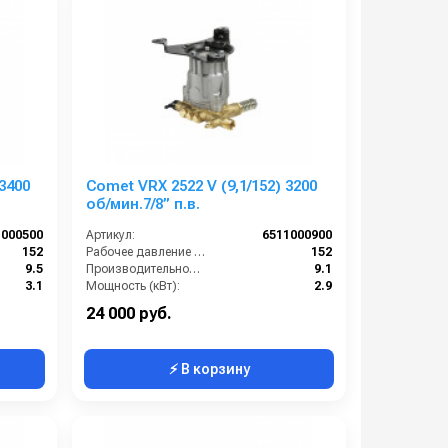
3400
Comet VRX 2522 V (9,1/152) 3200
об/мин.7/8” п.в.
1000500
Артикул:
6511000900
152
Рабочее давление (бар):
152
9.5
Производительность (л/мин):
9.1
3.1
Мощность (кВт):
2.9
3400
Обороты двигателя (об/мин):
3200
24 000 руб.
⚡ В корзину