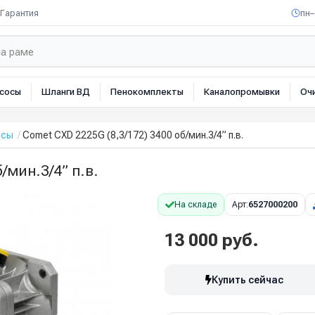
Гарантия
пн–
сосы
Шланги ВД
Пенокомплекты
Каналопромывки
Оч
осы
Comet CXD 2225G (8,3/172) 3400 об/мин.3/4” п.в.
/мин.3/4” п.в.
На складе
Арт:
6527000200
13 000 руб.
Купить сейчас