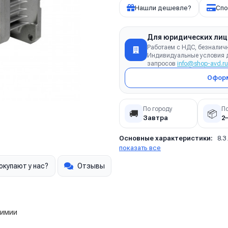
Нашли дешевле?
Спо
Для юридических лиц
Работаем с НДС, безналич
Индивидуальные условия д
запросов
info@shop-avd.ru
Оформ
По городу
П
🚚
📦
Завтра
2
Основные характеристики:
8.3
показать все
окупают у нас?
Отзывы
химии