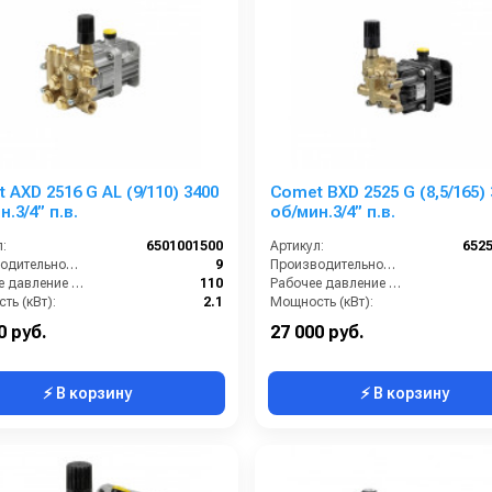
 AXD 2516 G AL (9/110) 3400
Comet BXD 2525 G (8,5/165) 
.3/4” п.в.
об/мин.3/4” п.в.
:
6501001500
Артикул:
652
Производительность (л/мин):
9
Производительность (л/мин):
Рабочее давление (бар):
110
Рабочее давление (бар):
ть (кВт):
2.1
Мощность (кВт):
Обороты двигателя (об/мин):
3400
Обороты двигателя (об/мин):
0 руб.
27 000 руб.
⚡ В корзину
⚡ В корзину