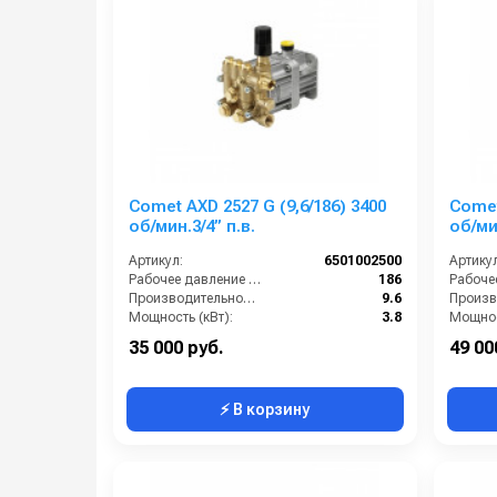
Comet AXD 2527 G (9,6/186) 3400
Comet
об/мин.3/4” п.в.
об/мин
Артикул:
6501002500
Артикул
Рабочее давление (бар):
186
Производительность (л/мин):
9.6
Мощность (кВт):
3.8
Мощнос
Обороты двигателя (об/мин):
3400
35 000 руб.
49 00
⚡ В корзину