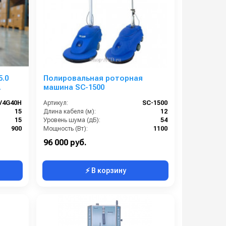
5.0
Полировальная роторная
машина SC-1500
V4G40H
Артикул:
SC-1500
15
Длина кабеля (м):
12
15
Уровень шума (дБ):
54
900
Мощность (Вт):
1100
380
Напряжение (В):
230
96 000 руб.
⚡ В корзину