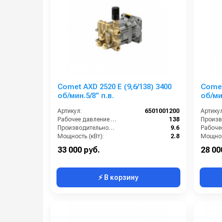
Comet AXD 2520 E (9,6/138) 3400
Comet
об/мин.5/8” п.в.
об/мин
Артикул:
6501001200
Артикул
Рабочее давление (бар):
138
Производительность (л/мин):
9.6
Мощность (кВт):
2.8
Мощнос
Обороты двигателя (об/мин):
3400
33 000 руб.
28 00
⚡ В корзину