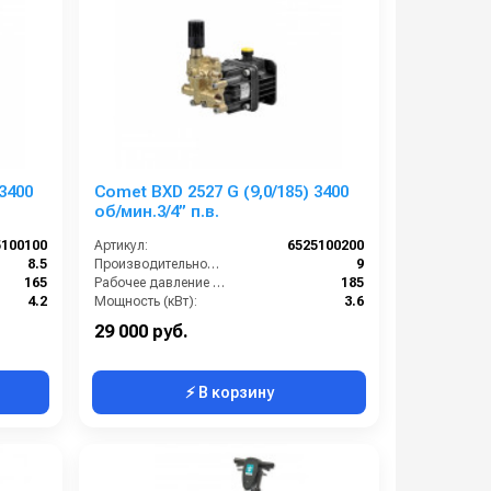
3400
Comet BXD 2527 G (9,0/185) 3400
об/мин.3/4” п.в.
5100100
Артикул:
6525100200
8.5
Производительность (л/мин):
9
165
Рабочее давление (бар):
185
4.2
Мощность (кВт):
3.6
3400
Обороты двигателя (об/мин):
3400
29 000 руб.
⚡ В корзину