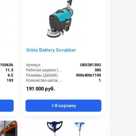
я
Orbis Battery Scrubber
15063A
Артикул:
OBS38130G
11.3
Рабочая ширина (мм):
380
6.5
Размеры (ДхШхВ):
900х400х1100
193
Количество щеток (шт):
1
х240 мм
Объем бака для грязной воды, л:
26
191 000 руб.
⚡ В корзину