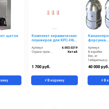
ект щеток
Комплект керамических
Каналопро
плунжеров для KPC-H6
форсунка
1809, KPC-H6 2515, KPC-
вращающая
Артикул:
6.003.0219
Артикул:
H9 2818 6.003.0219
стали для
Страна-производитель:
Китай
В коробке:
канализаци
Вес, кг:
вход 1/2г
Габаритные размер
Диаметр наружный:
1 700 руб.
40 000 руб.
Длина (мм):
рзину
⚡ В корзину
⚡ В 