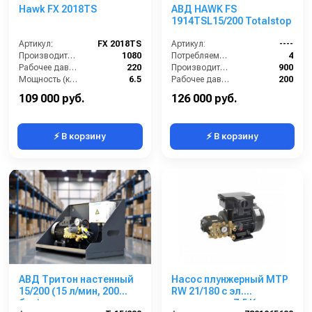
Hawk FX 2018TS
АВД HAWK FS
1914TSL15/200 Totalstop
Артикул:
FX 2018TS
Артикул:
----
Производительность (л/ч):
1080
Потребляемая мощность (кВт):
4
Рабочее давление (бар):
220
Производительность (л/ч):
900
Мощность (кВт):
6.5
Рабочее давление (бар):
200
Электропитание (В):
380
Мощность (кВт):
5.5
109 000 руб.
126 000 руб.
⚡ В корзину
⚡ В корзину
АВД Тритон настенный
Насос плунжерный MTP
15/200 (15 л/мин, 200
RW 21/180 с эл.
бар)
двигателем 7,5 Квт