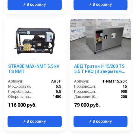
⚡ В корзину
⚡ В корзину
STRABE MAX-NMT 5.5 kV
АВД Тритон H 15/200 TS
TS NMT
5.5 T PRO (В закрытом
корпусе)
Артикул:
AH5T
Артикул:
T-NMT15.20R
Мощность (кВт):
5.5
Производительность (л/мин):
15
Потребляемая мощность (кВт):
5.5
Производительность (л/ч):
900
Обороты двигателя (об/мин):
1450
Давление (бар):
200
Производительность (л/ч):
900
Напряжение (В):
380
116 000 руб.
79 000 руб.
⚡ В корзину
⚡ В корзину