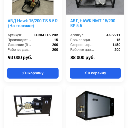
АВД Hawk 15/200 TS 5.5 R
АВД HAWK NMT 15/200
(На тележке)
BP 5.5
Артикул:
H-NMT15.20R
Артикул:
AK-2911
Производительность (л/мин):
15
Производительность (л/мин):
15
Давление (бар):
200
Скорость вращения (об/мин):
1450
Рабочее давление (бар):
200
Рабочее давление (бар):
200
Мощность (кВт):
5.5
Мощность (кВт):
5.5
93 000 руб.
88 000 руб.
⚡ В корзину
⚡ В корзину