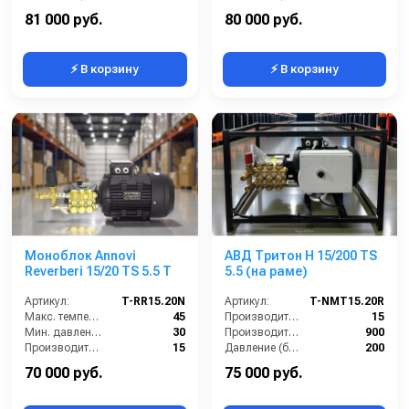
Мощность (л.с.):
7.5
Напряжение (В):
380
81 000 руб.
80 000 руб.
⚡ В корзину
⚡ В корзину
Моноблок Annovi
АВД Тритон Н 15/200 TS
Reverberi 15/20 TS 5.5 T
5.5 (на раме)
Артикул:
T-RR15.20N
Артикул:
T-NMT15.20R
Макс. температура воды (°C):
45
Производительность (л/мин):
15
Мин. давление (бар):
30
Производительность (л/ч):
900
Производительность (л/мин):
15
Давление (бар):
200
Производительность (л/ч):
900
Напряжение (В):
380
70 000 руб.
75 000 руб.