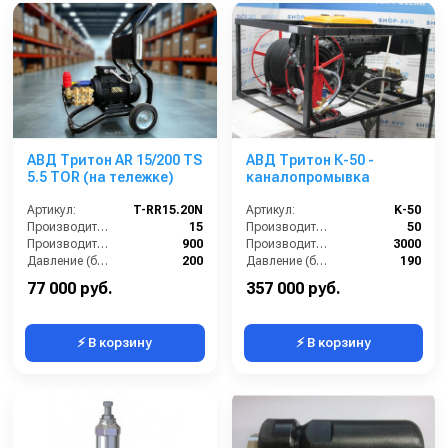
АВД Тритон AR 15/200 TS
АВД Тритон К-50 -
5.5 TOR (на тележке)
каналопромывка
Артикул:
T-RR15.20N
Артикул:
K-50
Производительность (л/мин):
15
Производительность (л/мин):
50
Производительность (л/ч):
900
Производительность (л/ч):
3000
Давление (бар):
200
Давление (бар):
190
Напряжение (В):
380
Обороты двигателя (об/мин):
3000
77 000 руб.
357 000 руб.
⚡ В корзину
⚡ В корзину