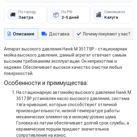
По городу
По РФ
Самовывоз
🚚
📦
🏬
Завтра
2–5 дней
Калуга
Описание
Доставка
Почему покупают у нас?
Аппарат высокого давления Hawk M 3517 BP - стационарная
мойка высокого давления, данный агрегат отвечает самым
высоким требованиям эксплуатации. Он неприхотлив и
надежен. Обеспечивает высокое качество очистки любых
поверхностей.
Особенности и преимущества:
На стационарную автомойку высокого давления Hawk M
3517 BP установлен насос высокого давления, система
тяга-кривошип, которые способствуют отличной
производительности, низкой температуре работы
механических элементов и низкому уровню шума.
Головка из латуни обеспечивает долгий срок службы, а
керамические поршни придают значительное
сопротивление на износ.