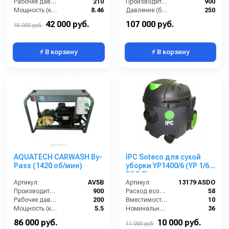
Рабочее давление (бар):
210
Производительность (л/ч):
900
Мощность (кВт):
8.46
Давление (бар):
250
Масса (кг):
9.5
Мощность (л.с.):
9.74
42 000 руб.
107 000 руб.
46 000 руб.
⚡ В корзину
⚡ В корзину
AQUATECH CARWASH By-
IPC Soteco для сухой
Pass (1420 об/мин)
уборки YP1400/6 (YP 1/6
ECO B)
Артикул:
AV5B
Артикул:
13179 ASDO
Производительность (л/ч):
900
Расход воздуха (л/сек):
58
Рабочее давление (бар):
200
Вместимость мусоросборника (л):
10
Мощность (кВт):
5.5
Номинальный диаметр принадлежностей (мм):
36
Электропитание (В):
380
Разрежение / сила всасывания (мбар):
220
86 000 руб.
10 000 руб.
11 000 руб.