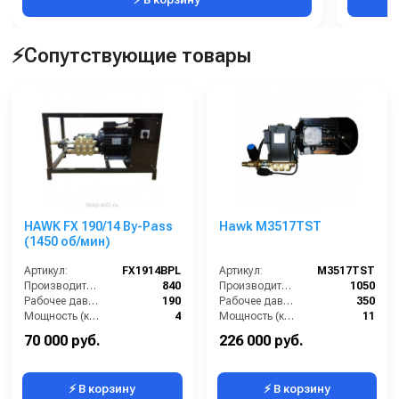
⚡Сопутствующие товары
HAWK FX 190/14 By-Pass
Hawk M3517TST
(1450 об/мин)
Артикул:
FX1914BPL
Артикул:
M3517TST
Производительность (л/ч):
840
Производительность (л/ч):
1050
Рабочее давление (бар):
190
Рабочее давление (бар):
350
Мощность (кВт):
4
Мощность (кВт):
11
Электропитание (В):
380
Электропитание (В):
380
70 000 руб.
226 000 руб.
⚡ В корзину
⚡ В корзину