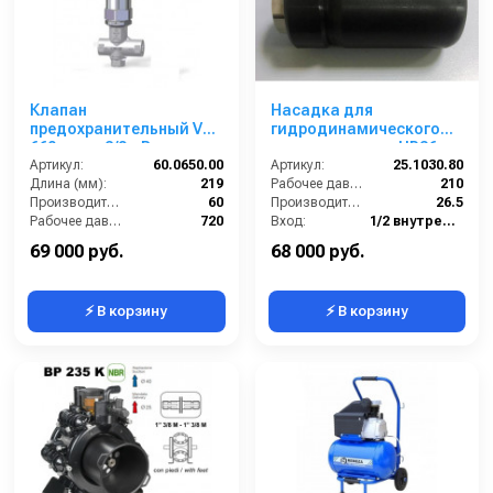
Клапан
Насадка для
предохранительный VS
гидродинамического
660; вход 3/8г; By-pass
размыва грунта UR36,
1/2г 60 л/мин 720 бар
Артикул:
60.0650.00
08, 1/2 г. NPT
Артикул:
25.1030.80
Длина (мм):
219
Рабочее давление (бар):
210
Производительность (л/мин):
60
Производительность (л/мин):
26.5
Рабочее давление (бар):
720
Вход:
1/2 внутренняя резьба
By-pass:
Есть
Выход:
Форсунка
69 000 руб.
68 000 руб.
⚡ В корзину
⚡ В корзину