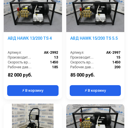
АВД HAWK 13/200 TS 4
АВД HAWK 15/200 TS 5.5
Артикул:
AK-2992
Артикул:
AK-2997
Производительность (л/мин):
13
Производительность (л/мин):
15
Скорость вращения (об/мин):
1450
Скорость вращения (об/мин):
1450
Рабочее давление (бар):
185
Рабочее давление (бар):
200
Мощность (кВт):
4
Мощность (кВт):
5.5
82 000 руб.
85 000 руб.
⚡ В корзину
⚡ В корзину