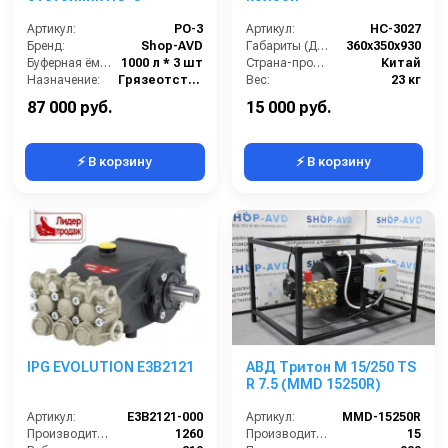
Артикул:
PO-3
Артикул:
НС-3027
Бренд:
Shop-AVD
Габариты (ДхШхВ):
360х350х930
Буферная ёмкость:
1000 л * 3 шт
Страна-производитель:
Китай
Назначение:
Грязеотстойник отстойник для автомойки
Вес:
23 кг
Тип:
Поверхностный грязеотстойник отстойник
Гарантия:
12 месяцев
87 000 руб.
15 000 руб.
⚡ В корзину
⚡ В корзину
IPG EVOLUTION E3B2121
АВД Тритон M 15/250 TS
R 7.5 (MMD 15250R)
Артикул:
E3B2121-000
Артикул:
MMD-15250R
Производительность (л/ч):
1260
Производительность (л/мин):
15