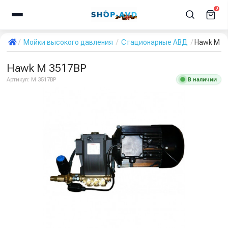
0
Мойки высокого давления
Стационарные АВД
Hawk M 3
Hawk M 3517BP
В наличии
Артикул:
M 3517BP