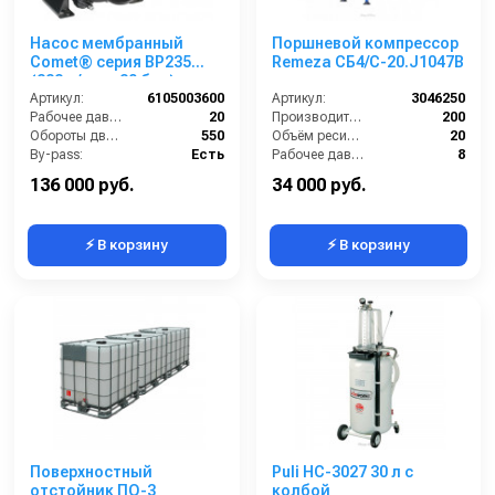
Насос мембранный
Поршневой компрессор
Comet® серия ВP235
Remeza СБ4/С-20.J1047B
(222 л/мин; 20 бар); вал
ВОМ 13/8
Артикул:
6105003600
Артикул:
3046250
Рабочее давление (бар):
20
Производительность (л/мин):
200
Обороты двигателя (об/мин):
550
Объём ресивера (л):
20
By-pass:
Есть
Рабочее давление (бар):
8
Вход:
50 ёлочка
Мощность (кВт):
1.5
136 000 руб.
34 000 руб.
⚡ В корзину
⚡ В корзину
Поверхностный
Puli HC-3027 30 л с
отстойник ПО-3
колбой