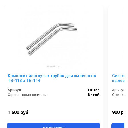
Комплект изогнутых трубок для пылесосов
Синтет
TB-113 и TB-114
пылесос
Артикул:
TB-156
Артикул:
Страна-производитель:
Китай
Страна-п
1 500 руб.
900 руб
⚡ В корзину