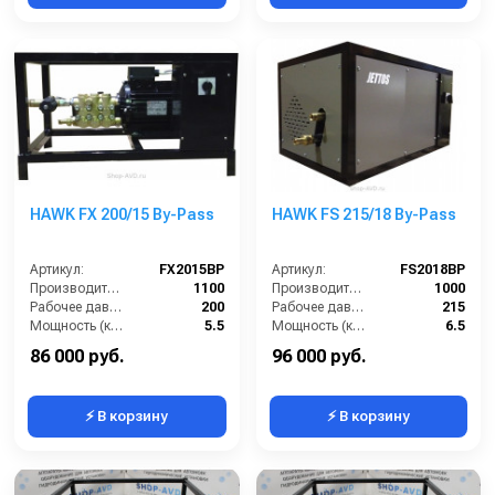
HAWK FX 200/15 By-Pass
HAWK FS 215/18 By-Pass
Артикул:
FX2015BP
Артикул:
FS2018BP
Производительность (л/ч):
1100
Производительность (л/ч):
1000
Рабочее давление (бар):
200
Рабочее давление (бар):
215
Мощность (кВт):
5.5
Мощность (кВт):
6.5
Электропитание (В):
380
Электропитание (В):
380
86 000 руб.
96 000 руб.
⚡ В корзину
⚡ В корзину