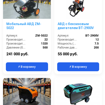
Мобильный АВД ZM-
АВД с бензиновым
5022
двигателем BT-2900V
Артикул:
ZM-5022
Артикул:
BT-2900V
Производительность (л/мин):
22
Производительность (л/мин):
12
Производительность (л/ч):
1320
Мощность (л.с.):
7.5
Давление (бар):
500
Рабочее давление (бар):
200
Напряжение (В):
380
Обороты двигателя (об/мин):
3400
241 000 руб.
55 000 руб.
⚡ В корзину
⚡ В корзину