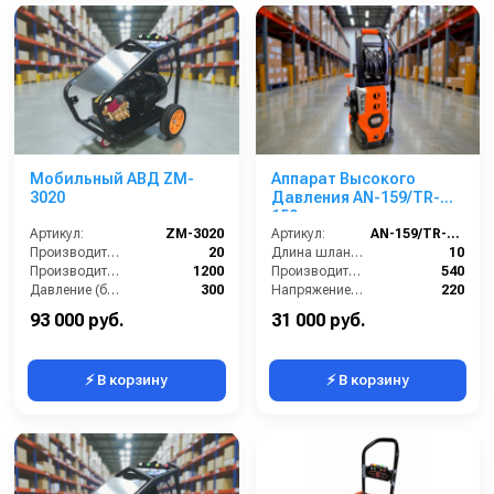
Мобильный АВД ZM-
Аппарат Высокого
3020
Давления AN-159/TR-
159
Артикул:
ZM-3020
Артикул:
AN-159/TR-159
Производительность (л/мин):
20
Длина шланга (м):
10
Производительность (л/ч):
1200
Производительность (л/ч):
540
Давление (бар):
300
Напряжение (В):
220
Напряжение (В):
380
Рабочее давление (бар):
150-225
93 000 руб.
31 000 руб.
⚡ В корзину
⚡ В корзину