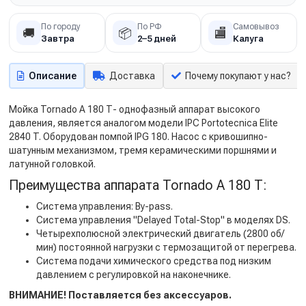
По городу
По РФ
Самовывоз
🚚
📦
🏬
Завтра
2–5 дней
Калуга
Описание
Доставка
Почему покупают у нас?
Мойка Tornado А 180 Т- однофазный аппарат высокого
давления, является аналогом модели IPC Portotecnica Elite
2840 T. Оборудован помпой IPG 180. Насос с кривошипно-
шатунным механизмом, тремя керамическими поршнями и
латунной головкой.
Преимущества аппарата Tornado А 180 Т:
Система управления: By-pass.
Система управления "Delayed Total-Stop" в моделях DS.
Четырехполюсной электрический двигатель (2800 об/
мин) постоянной нагрузки с термозащитой от перегрева.
Система подачи химического средства под низким
давлением с регулировкой на наконечнике.
ВНИМАНИЕ! Поставляется без аксессуаров.