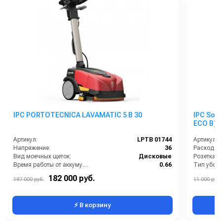
IPC PORTOTECNICA LAVAMATIC 5 B 30
IPC Sot
ECO B)
Артикул:
LPTB 01744
Артикул:
Напряжение:
36
Расход во
Вид моечных щеток:
Дисковые
Время работы от аккумуляторов (ч):
0.66
Тип убор
Габариты:
758х376х392 мм
182 000 руб.
197 000 руб.
11 000 руб.
Потребляемая мощность (кВт):
0.3
⚡ В корзину