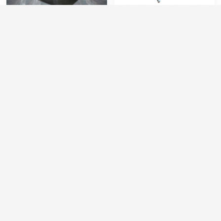
АВД KPC-H5 2515 ( с
Мобильный АВД FS-
нагревом воды)
1535
Артикул:
86010008
Артикул:
FS-1535
Производительность (л/мин):
15
Производительность (л/мин):
15
Производительность (л/ч):
900
Давление (бар):
350
Напряжение (В):
5500
Напряжение (В):
380
Рабочее давление (бар):
200
Мощность (кВт):
11
214 000 руб.
158 000 руб.
167 000 руб.
⚡ В корзину
⚡ В корзину
Настенный АВД KJ-
АВД с бензиновым
1520B3
двигателем BT-240V