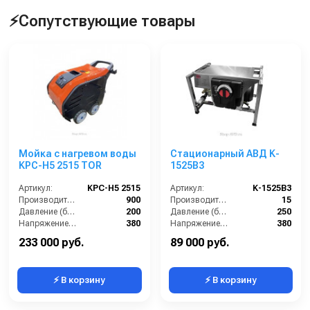
⚡Сопутствующие товары
Мойка с нагревом воды
Стационарный АВД K-
KPC-H5 2515 TOR
1525B3
Артикул:
KPC-H5 2515
Артикул:
K-1525B3
Производительность (л/ч):
900
Производительность (л/мин):
15
Давление (бар):
200
Давление (бар):
250
Напряжение (В):
380
Напряжение (В):
380
Скорость вращения вала (об/мин):
1450
Обороты двигателя (об/мин):
1450
233 000 руб.
89 000 руб.
⚡ В корзину
⚡ В корзину