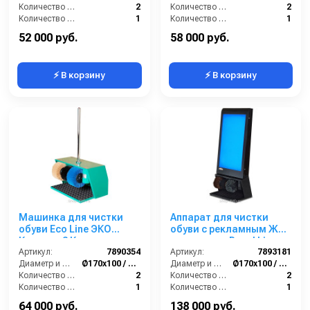
Количество щёток полировки (шт):
2
Количество щёток полировки (шт):
2
Количество щёток предварительной очистки (шт):
1
Количество щёток предварительной очистки (шт):
1
Мощность (Вт):
60
Мощность (Вт):
60
52 000 руб.
58 000 руб.
⚡ В корзину
⚡ В корзину
Машинка для чистки
Аппарат для чистки
обуви Eco Line ЭКО
обуви с рекламным ЖК-
Классик 3 Крем
монитором Royal Line
Артикул:
7890354
Royal Roller LCD 42
Артикул:
7893181
Диаметр и ширина щёток (мм):
Ø170х100 / Ø210х100
Диаметр и ширина щёток (мм):
Ø170х100 / Ø210х100
Количество щёток полировки (шт):
2
Количество щёток полировки (шт):
2
Количество щёток предварительной очистки (шт):
1
Количество щёток предварительной очистки (шт):
1
Мощность (Вт):
180
Мощность (Вт):
180+210
64 000 руб.
138 000 руб.