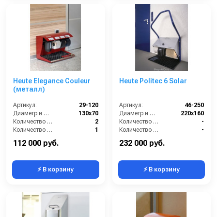
Heute Elegance Couleur
Heute Politec 6 Solar
(металл)
Артикул:
29-120
Артикул:
46-250
Диаметр и ширина щёток (мм):
130х70
Диаметр и ширина щёток (мм):
220х160
Количество щёток полировки (шт):
2
Количество боковых щёток (шт):
-
Количество щёток предварительной очистки (шт):
1
Количество нижних щёточных валиков (шт):
-
Мощность (Вт):
100
Количество щёток предварительной очистки (шт):
1
112 000 руб.
232 000 руб.
⚡ В корзину
⚡ В корзину