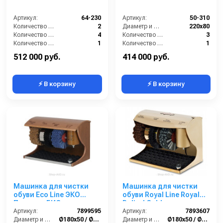
Артикул:
64-230
Артикул:
50-310
Количество боковых щёток (шт):
2
Диаметр и ширина щёток (мм):
220х80
Количество нижних щёточных валиков (шт):
4
Количество щёток полировки (шт):
3
Количество щёток чистки верха обуви (шт):
1
Количество щёток предварительной очистки (шт):
1
Мощность (Вт):
180
Мощность (Вт):
240
512 000 руб.
414 000 руб.
⚡ В корзину
⚡ В корзину
Машинка для чистки
Машинка для чистки
обуви Eco Line ЭКО
обуви Royal Line Royal
Полирол БИО
Polirol Gold
Артикул:
7899595
Артикул:
7893607
Диаметр и ширина щёток (мм):
Ø180х50 / Ø170х70
Диаметр и ширина щёток (мм):
Ø180х50 / Ø170х70