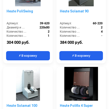
Heute PoliSwing
Heute Solamat 90
Артикул:
39-620
Артикул:
60-220
Диаметр и ширина щёток (мм):
220х80
Количество боковых щёток (шт):
2
Количество щёток полировки (шт):
2
Количество нижних щёточных валиков (шт):
4
Количество щёток предварительной очистки (шт):
1
Количество щёток чистки верха обуви (шт):
-
Мощность (Вт):
150
Мощность (Вт):
180
304 000 руб.
384 000 руб.
⚡ В корзину
⚡ В корзину
Heute Solamat 100
Heute Polifix 4 Super