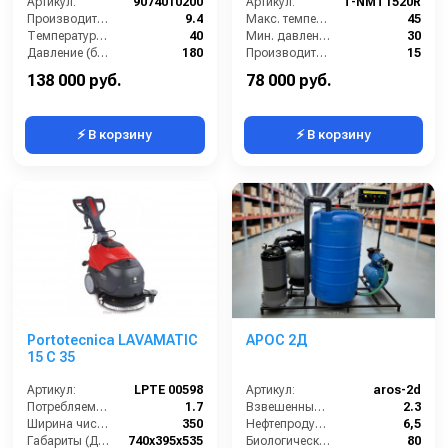
Артикул:
9074010200
Артикул:
T-NMT1520R
Производительность (л/мин):
9.4
Макс. температура воды (°C):
45
Температура (°C):
40
Мин. давление (бар):
30
Давление (бар):
180
Производительность (л/мин):
15
Напряжение (В):
220
Производительность (л/ч):
900
138 000 руб.
78 000 руб.
⚡ В корзину
⚡ В корзину
Portotecnica LAVAMATIC
АРОС 2Д
15 C 35
Артикул:
LPTE 00598
Артикул:
aros-2d
Потребляемая мощность (кВт):
1.7
Взвешенные вещества (мл/л):
2.3
Ширина чистки щёток (мм):
350
Нефтепродукты (мл/л):
6,5
Габариты (ДхШхВ):
740х395х535
Биологическое потребление кислорода (мл/л):
80