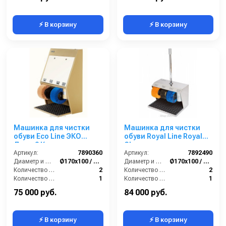
⚡ В корзину
⚡ В корзину
Машинка для чистки
Машинка для чистки
обуви Eco Line ЭКО
обуви Royal Line Royal
Люкс 3 Крем
Chrome
Артикул:
7890360
Артикул:
7892490
Диаметр и ширина щёток (мм):
Ø170х100 / Ø210х100
Диаметр и ширина щёток (мм):
Ø170х100 / Ø210х100
Количество щёток полировки (шт):
2
Количество щёток полировки (шт):
2
Количество щёток предварительной очистки (шт):
1
Количество щёток предварительной очистки (шт):
1
Мощность (Вт):
180
Мощность (Вт):
180
75 000 руб.
84 000 руб.
⚡ В корзину
⚡ В корзину