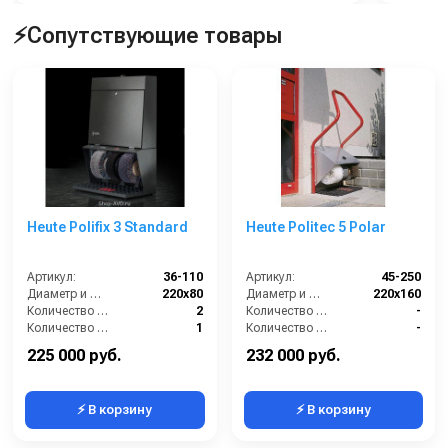
⚡Сопутствующие товары
Heute Polifix 3 Standard
Heute Politec 5 Polar
Артикул:
36-110
Артикул:
45-250
Диаметр и ширина щёток (мм):
220х80
Диаметр и ширина щёток (мм):
220х160
Количество щёток полировки (шт):
2
Количество боковых щёток (шт):
-
Количество щёток предварительной очистки (шт):
1
Количество нижних щёточных валиков (шт):
-
Мощность (Вт):
150
Количество щёток предварительной очистки (шт):
1
225 000 руб.
232 000 руб.
⚡ В корзину
⚡ В корзину