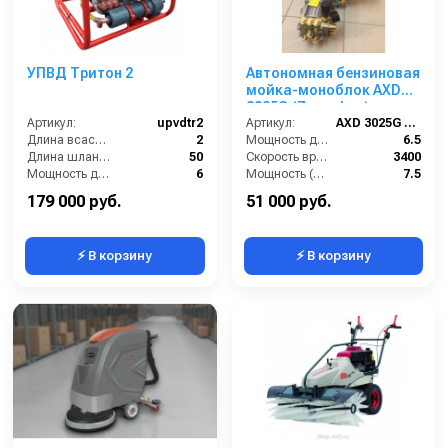
УПВД Тритон 2
Автономная бензиновая
мойка-моноблок AXD
3025G (Zongshen)
Артикул:
upvdtr2
Артикул:
AXD 3025G (Zongshen)
Длина всасывающего шланга (м):
2
Мощность двигателя (лс):
6.5
Длина шланга (м):
50
Скорость вращения вала (об/мин):
3400
Мощность двигателя (лс):
6
Мощность (л/с):
7.5
Расход воды (л/мин):
10
Производительность (л/ч):
720
179 000 руб.
51 000 руб.
⚡ В корзину
⚡ В корзину