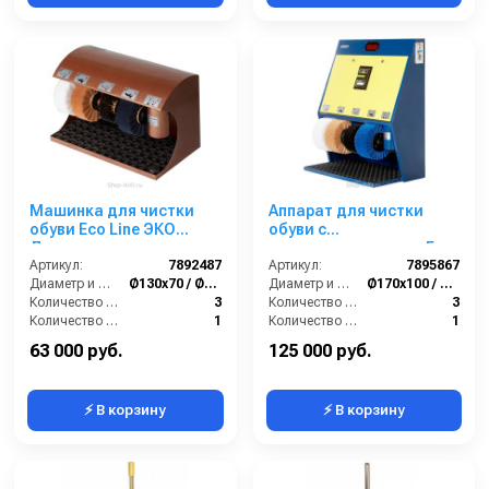
Машинка для чистки
Аппарат для чистки
обуви Eco Line ЭКО
обуви с
Лидер
купюроприемником Eco
Артикул:
7892487
Line ЭКО Люкс 4 Крем
Артикул:
7895867
Диаметр и ширина щёток (мм):
Ø130х70 / Ø170х70
Диаметр и ширина щёток (мм):
Ø170х100 / Ø210х100
Количество щёток полировки (шт):
3
Количество щёток полировки (шт):
3
Количество щёток предварительной очистки (шт):
1
Количество щёток предварительной очистки (шт):
1
Мощность (Вт):
90
Мощность (Вт):
180
63 000 руб.
125 000 руб.
⚡ В корзину
⚡ В корзину