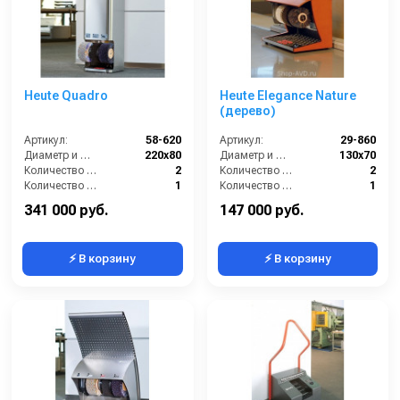
Heute Quadro
Heute Elegance Nature
(дерево)
Артикул:
58-620
Артикул:
29-860
Диаметр и ширина щёток (мм):
220х80
Диаметр и ширина щёток (мм):
130х70
Количество щёток полировки (шт):
2
Количество щёток полировки (шт):
2
Количество щёток предварительной очистки (шт):
1
Количество щёток предварительной очистки (шт):
1
Мощность (Вт):
150
Мощность (Вт):
130
341 000 руб.
147 000 руб.
⚡ В корзину
⚡ В корзину