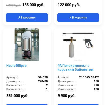
Количество щеток (шт):
1
Мощность (кВт):
1.5
183 000 руб.
122 000 руб.
198 000 руб.
⚡ В корзину
⚡ В корзину
Heute Ellipse
PA Пенокомплект с
коротким байонетом
Артикул:
56-620
Артикул:
25.1525.60-Р2
Диаметр и ширина щёток (мм):
220х80
Длина распылительного копья (мм):
600
Количество щёток полировки (шт):
2
Максимальная производительность по воде (л/ч):
720
Количество щёток предварительной очистки (шт):
1
Максимальное рабочее давление (бар):
160
Мощность (Вт):
150
Объём бака для моющего средства (л):
1
351 000 руб.
9 900 руб.