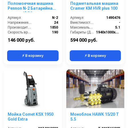
Поломоечная машина
Подметальная машина
Pennon N-2 Батарейная
Cramer KM HVR plus 100
версия (24V)
Артикул:
N-2
Артикул:
1490476
Напряжение (В):
24
Вместимость бункера (л):
-
Производительность по площади (м2/ч):
1850
Максимальная скорость движения (км/ч):
5.1
Скорость вращения щётки (об/мин):
190
Габариты (ДхШхВ):
1940х1000х930
Габариты (ДхШхВ):
1300*800*1060
Рабочая ширина с 2 боковыми щётками (мм):
-
146 000 руб.
594 000 руб.
⚡ В корзину
⚡ В корзину
Мойка Comet KSX 1950
Моноблок HAWK 15/20 T
Gold Extra
5.5