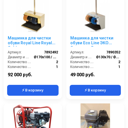
Машинка для чистки
Машинка для чистки
обуви Royal Line Royal
обуви Eco Line ЭКО
Gold
Стандарт Р
Артикул:
7892492
Артикул:
7890352
Диаметр и ширина щёток (мм):
Ø170х100 / Ø210х100
Диаметр и ширина щёток (мм):
Ø130х70 / Ø170х70 мм
Количество щёток полировки (шт):
2
Количество щёток полировки (шт):
2
Количество щёток предварительной очистки (шт):
1
Количество щёток предварительной очистки (шт):
1
Мощность (Вт):
180
Мощность (Вт):
90
92 000 руб.
49 000 руб.
⚡ В корзину
⚡ В корзину