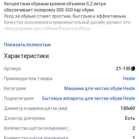
бесцветным обувным кремом объемом 0,2 литра
обеспечивает полировку 300-500 пар обуви.
Уход за обувью станет простым, быстрым и эффективным.
Качество исполнения и привлекательный дизайн делают это
оборудование достойным Вашего выбора.
Характерные преимущества:
Показать полностью
- Компактная модель: небольшие габариты позволят
разместить машинку для чистки обуви в любом удобном
Характеристики
месте.
- Машинка для чистки обуви оснащена надежным и
Артикул
21-130
безопасным электродвигателем, работающим от напряжения
сети 220 – 240 Вольт.
Производитель товара
Heute
- Простота и эффективность работы: продуманная
Категория
Машинки для чистки обуви Heute
функциональность и простое включение машинки,
работающей от электропривода.
Подкатегория
Бытовые аппараты для чистки обуви Heute
- Автоматические устройства чистки обуви не требуют
Диаметр и ширина щёток (мм)
130х60
обслуживания в процессе эксплуатации. Однако при этом не
забывайте вытирать пыль с корпуса, вытряхивать
Дозатор для крема
Есть
накопившуюся грязь со съемного резинового коврика и менять
банку с кремом по мере его окончания.
Количество щёток полировки (шт)
2
- Машинка имеет легко сменяющиеся емкости для обувного
Количество щёток предварительной очистки (шт)
1