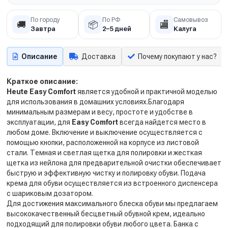
По городу
По РФ
Самовывоз
🚚
📦
🏬
Завтра
2–5 дней
Калуга
Описание
Доставка
Почему покупают у нас?
Краткое описание:
Heute Easy Comfort
является удобной и практичной моделью
для использования в домашних условиях.Благодаря
минимальным размерам и весу, простоте и удобстве в
эксплуатации, для
Easy
Comfort
всегда найдется место в
любом доме. Включение и выключение осуществляется с
помощью кнопки, расположенной на корпусе из листовой
стали. Темная и светлая щетка для полировки и жесткая
щетка из нейлона для предварительной очистки обеспечивает
быструю и эффективную чистку и полировку обуви. Подача
крема для обуви осуществляется из встроенного диспенсера
с шариковым дозатором.
Для достижения максимального блеска обуви мы предлагаем
высококачественный бесцветный обувной крем, идеально
подходящий для полировки обуви любого цвета. Банка с